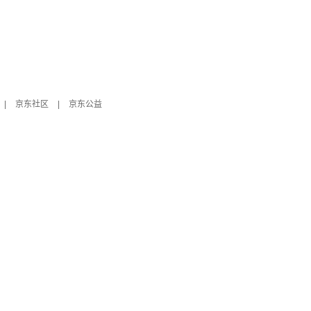
|
京东社区
|
京东公益