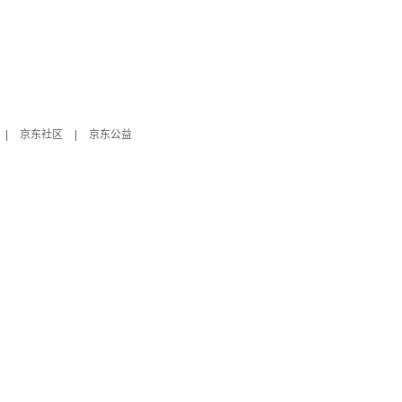
|
京东社区
|
京东公益