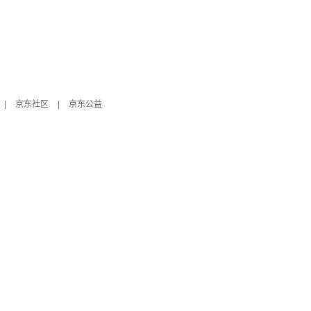
|
京东社区
|
京东公益