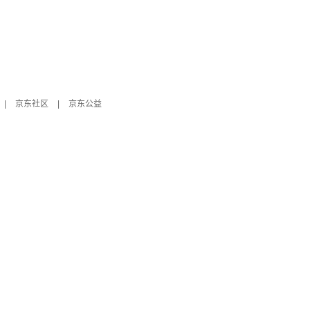
|
京东社区
|
京东公益