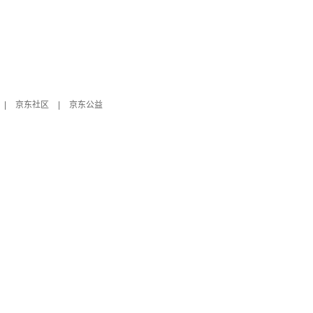
|
京东社区
|
京东公益