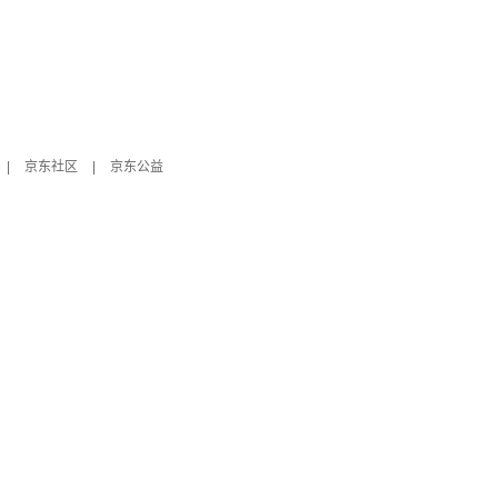
|
京东社区
|
京东公益