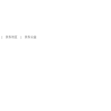
|
京东社区
|
京东公益