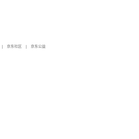
|
京东社区
|
京东公益