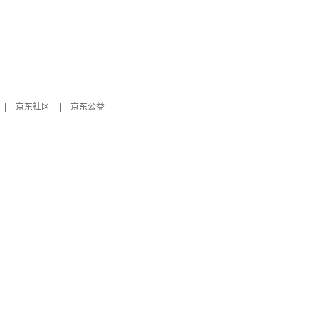
|
京东社区
|
京东公益