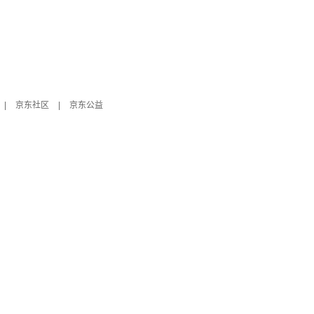
|
京东社区
|
京东公益