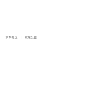
|
京东社区
|
京东公益