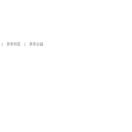
|
京东社区
|
京东公益