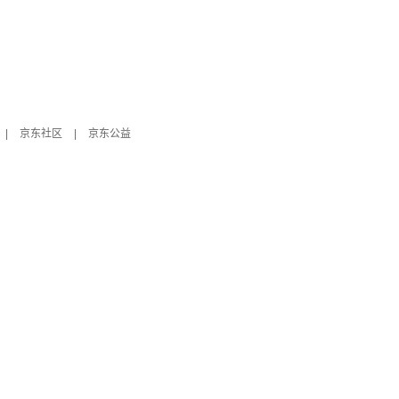
|
京东社区
|
京东公益