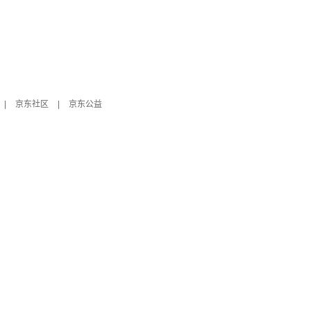
|
京东社区
|
京东公益