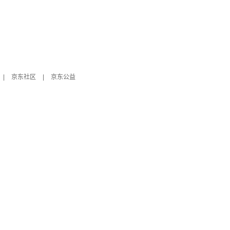
|
京东社区
|
京东公益