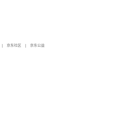
|
京东社区
|
京东公益