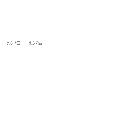
|
京东社区
|
京东公益