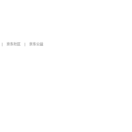
|
京东社区
|
京东公益