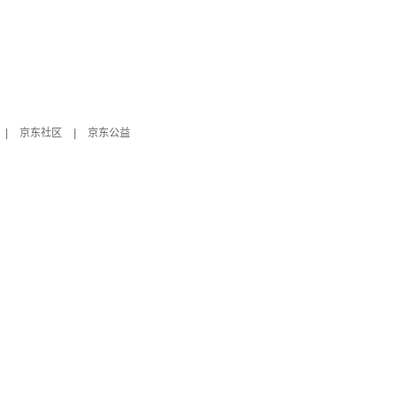
|
京东社区
|
京东公益