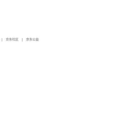
|
京东社区
|
京东公益