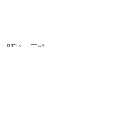
|
京东社区
|
京东公益