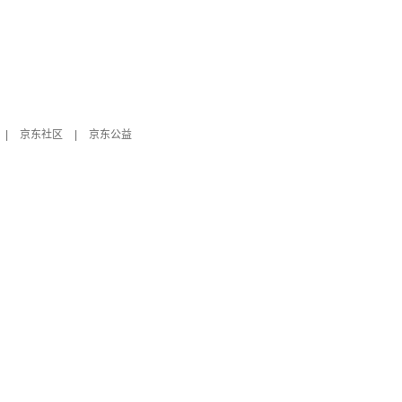
|
京东社区
|
京东公益