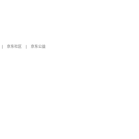
|
京东社区
|
京东公益