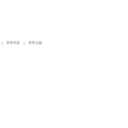
|
京东社区
|
京东公益