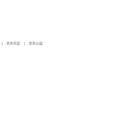
|
京东社区
|
京东公益