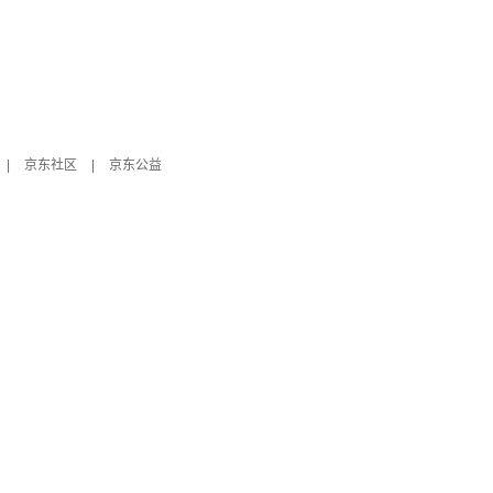
|
京东社区
|
京东公益