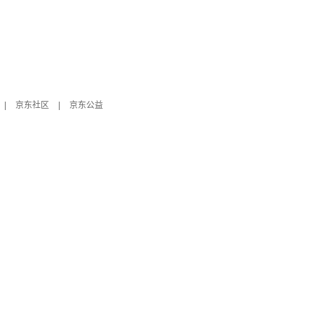
|
京东社区
|
京东公益