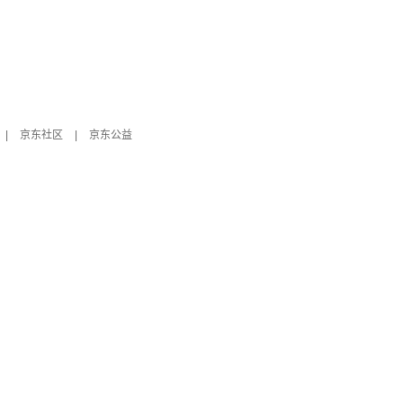
|
京东社区
|
京东公益