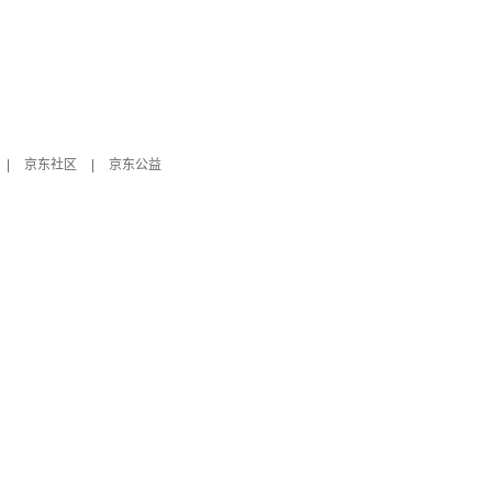
|
京东社区
|
京东公益