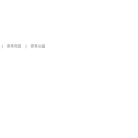
|
京东社区
|
京东公益