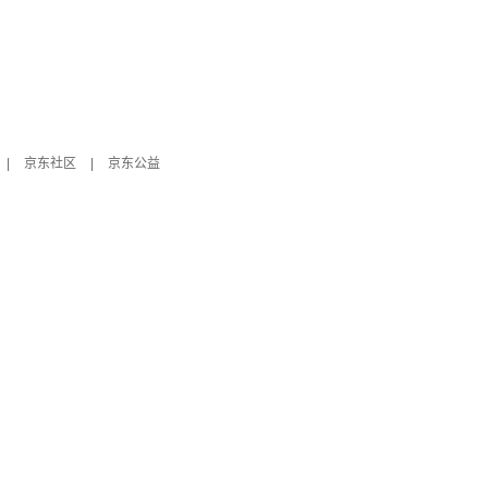
|
京东社区
|
京东公益