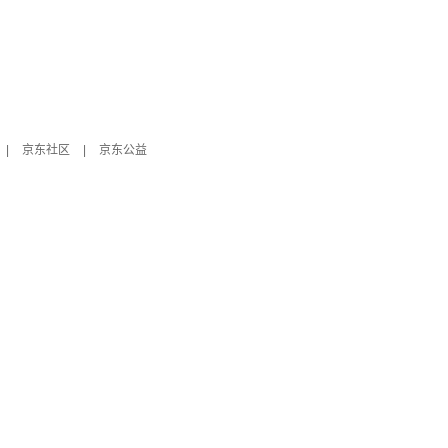
|
京东社区
|
京东公益