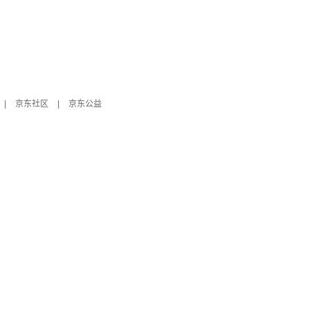
|
京东社区
|
京东公益