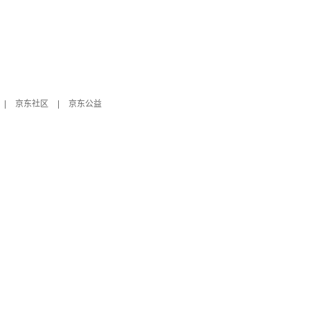
|
京东社区
|
京东公益