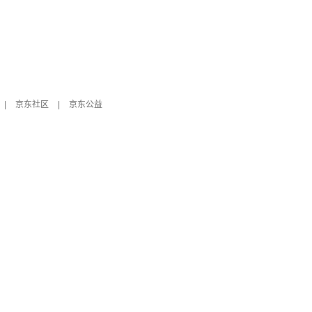
|
京东社区
|
京东公益