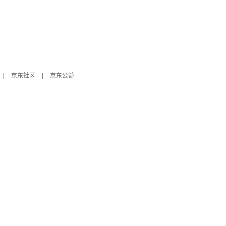
|
京东社区
|
京东公益