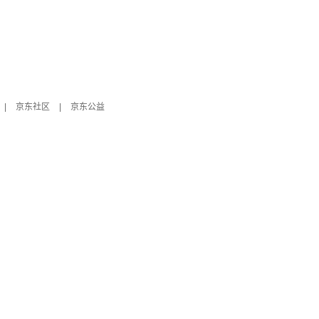
|
京东社区
|
京东公益