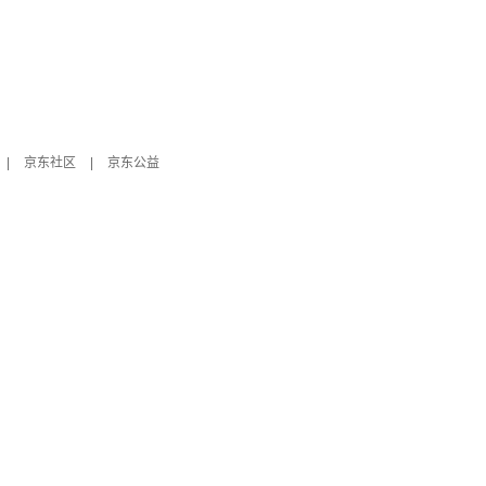
|
京东社区
|
京东公益