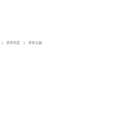
|
京东社区
|
京东公益