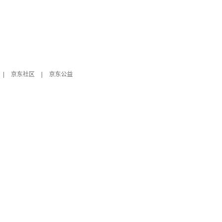
|
京东社区
|
京东公益