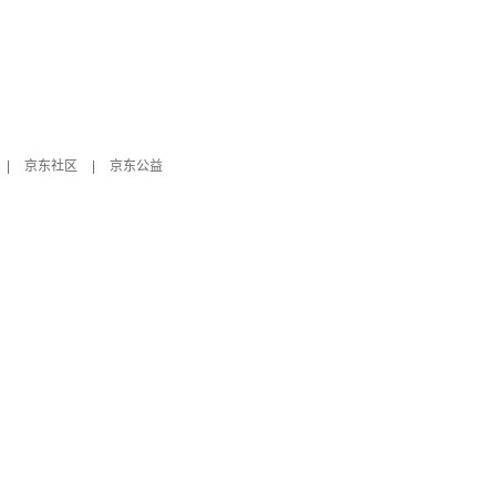
|
京东社区
|
京东公益