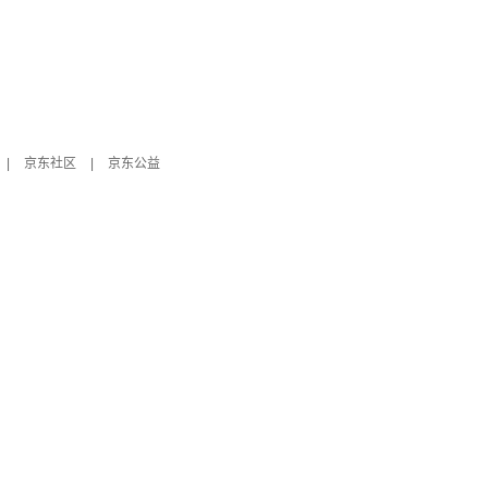
|
京东社区
|
京东公益