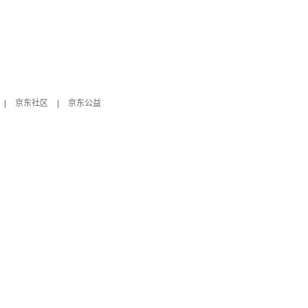
|
京东社区
|
京东公益