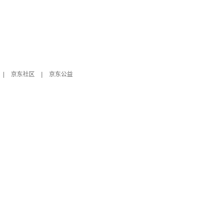
|
京东社区
|
京东公益