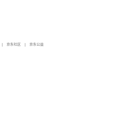
|
京东社区
|
京东公益