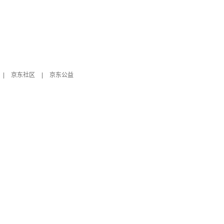
|
京东社区
|
京东公益