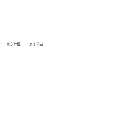
|
京东社区
|
京东公益