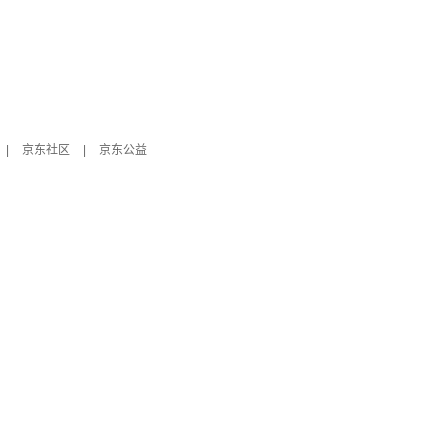
|
京东社区
|
京东公益