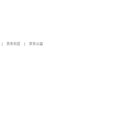
|
京东社区
|
京东公益