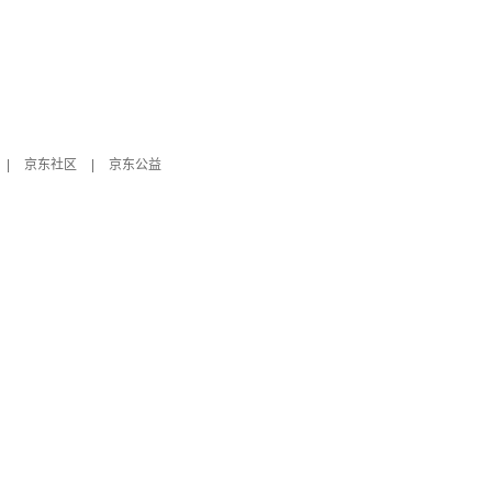
|
京东社区
|
京东公益